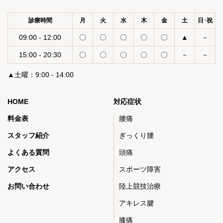
診療時間
月
火
水
木
金
土
日･祝
09:00 - 12:00
〇
〇
〇
〇
〇
▲
－
15:00 - 20:30
〇
〇
〇
〇
〇
－
－
▲土曜：9:00 - 14:00
HOME
対応症状
料金表
腰痛
スタッフ紹介
ぎっくり腰
よくある質問
頭痛
アクセス
スポーツ障害
お問い合わせ
陸上競技治療
アキレス腱
膝痛