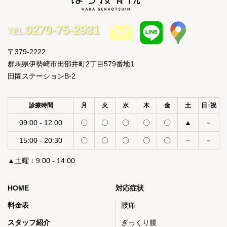
0270-75-2931
TEL.
〒379-2222
群馬県伊勢崎市田部井町2丁目579番地1
田園ステーションB-2
診療時間
月
火
水
木
金
土
日･祝
09:00 - 12:00
〇
〇
〇
〇
〇
▲
－
15:00 - 20:30
〇
〇
〇
〇
〇
－
－
▲土曜：9:00 - 14:00
HOME
対応症状
料金表
腰痛
スタッフ紹介
ぎっくり腰