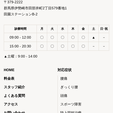
〒379-2222
群馬県伊勢崎市田部井町2丁目579番地1
田園ステーションB-2
診療時間
月
火
水
木
金
土
日･祝
09:00 - 12:00
〇
〇
〇
〇
〇
▲
－
15:00 - 20:30
〇
〇
〇
〇
〇
－
－
▲土曜：9:00 - 14:00
HOME
対応症状
料金表
腰痛
スタッフ紹介
ぎっくり腰
よくある質問
頭痛
アクセス
スポーツ障害
お問い合わせ
陸上競技治療